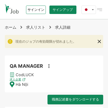
サインイン
サインアップ
ホーム
ホーム
求人リスト
求人詳細
ジョブズ
現在のジョブの有効期限が切れました。
エージェンシー
QA MANAGER
i-Job.vn について
CodLUCK
お問い合わせ
求人企業
Hà Nội
職務記述書をダウンロードする