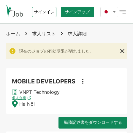
サインイン
サインアップ
ホーム
ホーム
求人リスト
求人詳細
ジョブズ
現在のジョブの有効期限が切れました。
エージェンシー
MOBILE DEVELOPERS
i-Job.vn について
VNPT Technology
お問い合わせ
求人企業
Hà Nội
職務記述書をダウンロードする