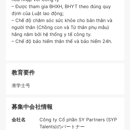
– Được tham gia BHXH, BHYT theo đúng quy
định của Luật lao động;
– Chế độ chăm sóc sức khỏe cho bản thân và
người thân (Chồng con và Tứ thân phụ mẫu)
hằng năm bởi hệ thống y tế công ty.
– Chế độ bảo hiểm thân thể và bảo hiểm 24h.
教育要件
准学士号
募集中会社情報
会社名
Công ty Cổ phần SY Partners (SYP
Talents)のパートナー