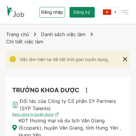
Đăng nhập
Đăng ký
Trang chủ
Trang chủ
Danh sách việc làm
Chi tiết việc làm
Việc làm
Việc làm hiện tại đã hết thời gian tuyển dụng.
Nhà tuyển dụng
Giới thiệu i-Job.vn
TRƯỞNG KHOA DƯỢC
Liên hệ
Đối tác của Công ty Cổ phần SY Partners
(SYP Talents)
Xem công ty tuyển dụng
KĐT thương mại và du lịch Văn Giang
(Ecopark), huyện Văn Giang, tỉnh Hưng Yên
,
Hưng Yên