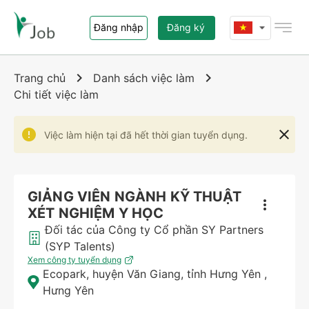
Đăng nhập
Đăng ký
Trang chủ
Trang chủ
Danh sách việc làm
Chi tiết việc làm
Việc làm
Việc làm hiện tại đã hết thời gian tuyển dụng.
Nhà tuyển dụng
Giới thiệu i-Job.vn
GIẢNG VIÊN NGÀNH KỸ THUẬT
XÉT NGHIỆM Y HỌC
Liên hệ
Đối tác của Công ty Cổ phần SY Partners
(SYP Talents)
Xem công ty tuyển dụng
Ecopark, huyện Văn Giang, tỉnh Hưng Yên
,
Hưng Yên