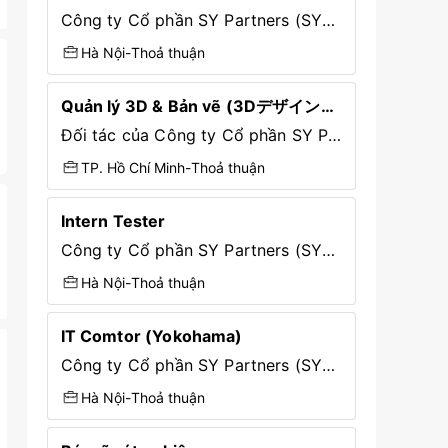
Công ty Cổ phần SY Partners (SYP Talents)
Hà Nội
-
Thoả thuận
Quản lý 3D & Bản vẽ (3Dデザイン・製図チームリーダー)
Đối tác của Công ty Cổ phần SY Partners (SYP Talents)
TP. Hồ Chí Minh
-
Thoả thuận
Intern Tester
Công ty Cổ phần SY Partners (SYP Talents)
Hà Nội
-
Thoả thuận
IT Comtor (Yokohama)
Công ty Cổ phần SY Partners (SYP Talents)
Hà Nội
-
Thoả thuận