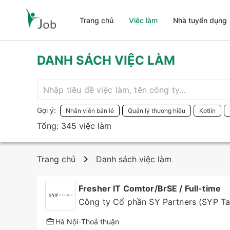
Trang chủ
Việc làm
Nhà tuyển dụng
Trang chủ
DANH SÁCH VIỆC LÀM
Việc làm
Nhà tuyển dụng
Gợi ý:
Nhân viên bán lẻ
Quản lý thương hiệu
Kotlin
Tổng: 345 việc làm
Giới thiệu i-Job.vn
Trang chủ
Danh sách việc làm
Liên hệ
Fresher IT Comtor/BrSE / Full-time
Công ty Cổ phần SY Partners (SYP Ta
Hà Nội
-
Thoả thuận