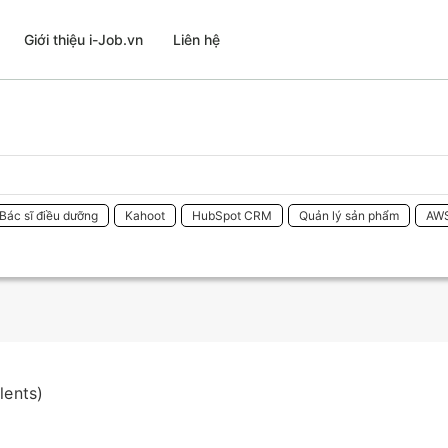
Giới thiệu i-Job.vn
Liên hệ
Bác sĩ điều dưỡng
Kahoot
HubSpot CRM
Quản lý sản phẩm
AW
lents)