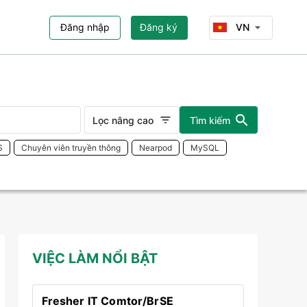
Đăng nhập
Đăng ký
VN
Lọc nâng cao
Tìm kiếm
S
Chuyên viên truyền thông
Nearpod
MySQL
VIỆC LÀM NỔI BẬT
Fresher IT Comtor/BrSE