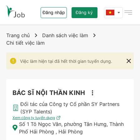
Đăng nhập
Đăng ký
Trang chủ
Trang chủ
Danh sách việc làm
Chi tiết việc làm
Việc làm
Việc làm hiện tại đã hết thời gian tuyển dụng.
Nhà tuyển dụng
Giới thiệu i-Job.vn
BÁC SĨ NỘI THẦN KINH
Liên hệ
Đối tác của Công ty Cổ phần SY Partners
(SYP Talents)
Xem công ty tuyển dụng
Số 1 Tô Ngọc Vân, phường Tân Hưng, Thành
Phố Hải Phòng
,
Hải Phòng