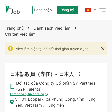
Đăng nhập
Đăng ký
Trang chủ
Trang chủ
Danh sách việc làm
Chi tiết việc làm
Việc làm
Việc làm hiện tại đã hết thời gian tuyển dụng.
Nhà tuyển dụng
Giới thiệu i-Job.vn
日本語教員（専任）- 日本人
Liên hệ
Đối tác của Công ty Cổ phần SY Partners
(SYP Talents)
Xem công ty tuyển dụng
ST-01, Ecopark, xã Phụng Công, tỉnh Hưng
Yên, Việt Nam
,
Hưng Yên