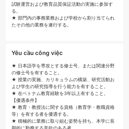
試験運営および教育品質保証活動の実施に参加す
る。
★ 部門内の事務業務および学校から割り当てられ
たその他の業務を遂行する。
Yêu cầu công việc
★ 日本語学を専攻とする修士号、または関連分野
の修士号を有すること。
★ 授業の実施、カリキュラムの構築、研究活動お
よび学生の研究指導を行う能力を有すること。
★ 在ベトナム教育経験を3年以上有すること。
【優遇条件】
★ 教育・教授法に関する資格（教育学・教職資格
等）を有する者を優遇する。
★ 積極的に業務に取り組む姿勢を持ち、本学に長
期的に勤務する意欲のある者。