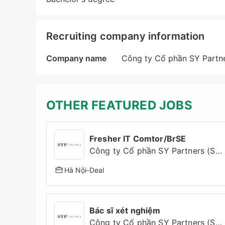
Recruiting company information
Company name
Công ty Cổ phần SY Partne
OTHER FEATURED JOBS
Fresher IT Comtor/BrSE
Công ty Cổ phần SY Partners (SYP Talents)
Hà Nội
-
Deal
Bác sĩ xét nghiệm
Công ty Cổ phần SY Partners (SYP Talents)'s partner