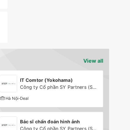
View all
IT Comtor (Yokohama)
Công ty Cổ phần SY Partners (SYP Talents)
Hà Nội
-
Deal
Bác sĩ chẩn đoán hình ảnh
Công ty Cổ phần SY Partners (SYP Talents)'s partner