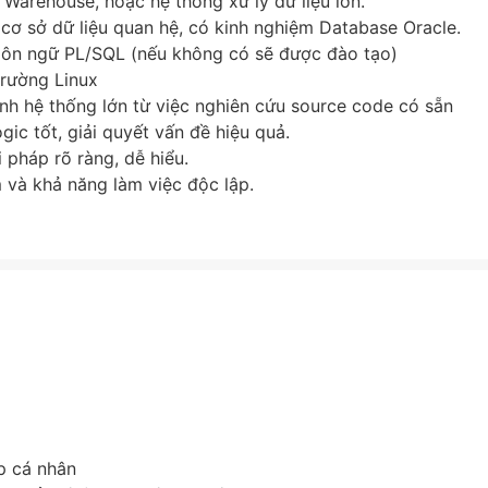
Warehouse, hoặc hệ thống xử lý dữ liệu lớn.
 cơ sở dữ liệu quan hệ, có kinh nghiệm Database Oracle.
ngôn ngữ PL/SQL (nếu không có sẽ được đào tạo)
trường Linux
nh hệ thống lớn từ việc nghiên cứu source code có sẵn
gic tốt, giải quyết vấn đề hiệu quả.
ải pháp rõ ràng, dễ hiểu.
 và khả năng làm việc độc lập.
p cá nhân