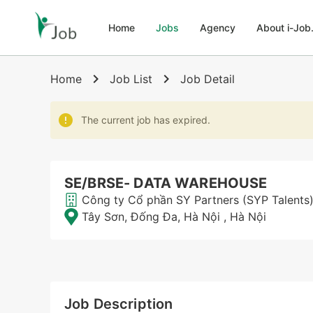
Home
Jobs
Agency
About i-Job
Home
Home
Job List
Job Detail
Jobs
The current job has expired.
Agency
SE/BRSE- DATA WAREHOUSE
About i-Job.vn
Công ty Cổ phần SY Partners (SYP Talents)
Tây Sơn, Đống Đa, Hà Nội
,
Hà Nội
Contact
Job Description