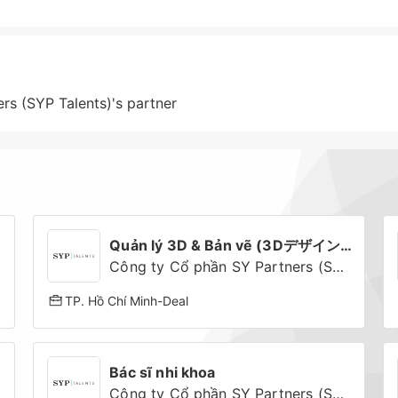
rs (SYP Talents)'s partner
Quản lý 3D & Bản vẽ (3Dデザイン・製図チームリーダー)
Công ty Cổ phần SY Partners (SYP Talents)'s partner
TP. Hồ Chí Minh
-
Deal
Bác sĩ nhi khoa
Công ty Cổ phần SY Partners (SYP Talents)'s partner