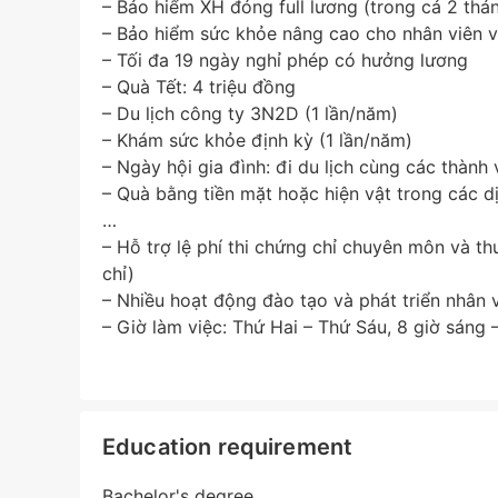
– Bảo hiểm XH đóng full lương (trong cả 2 thán
– Bảo hiểm sức khỏe nâng cao cho nhân viên v
– Tối đa 19 ngày nghỉ phép có hưởng lương
– Quà Tết: 4 triệu đồng
– Du lịch công ty 3N2D (1 lần/năm)
– Khám sức khỏe định kỳ (1 lần/năm)
– Ngày hội gia đình: đi du lịch cùng các thành 
– Quà bằng tiền mặt hoặc hiện vật trong các dịp
…
– Hỗ trợ lệ phí thi chứng chỉ chuyên môn và th
chỉ)
– Nhiều hoạt động đào tạo và phát triển nhân 
– Giờ làm việc: Thứ Hai – Thứ Sáu, 8 giờ sáng 
Education requirement
Bachelor's degree