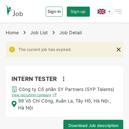
Sign-in
Sign-up
Home
Home
Job List
Job Detail
Jobs
The current job has expired.
Agency
About i-Job.vn
INTERN TESTER
Công ty Cổ phần SY Partners (SYP Talents)
Contact
View recruiting company
99 Võ Chí Công, Xuân La, Tây Hồ, Hà Nội
,
Hà Nội
Download Job description